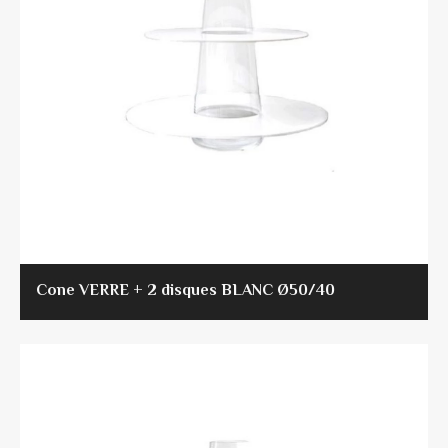
Cone VERRE + 2 disques BLANC Ø50/40