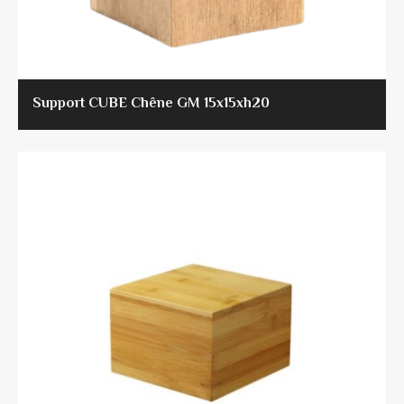
Support CUBE Chêne GM 15x15xh20