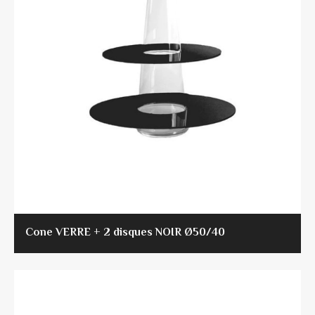
Cone VERRE + 2 disques NOIR Ø50/40