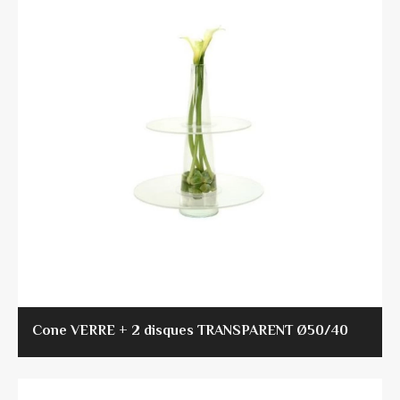
Cone VERRE + 2 disques TRANSPARENT Ø50/40