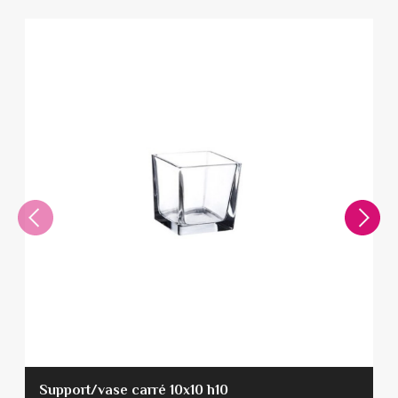
Support/vase carré 10x10 h10