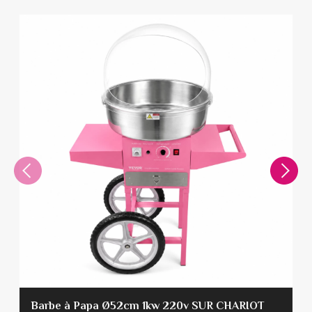
Barbe à Papa Ø52cm 1kw 220v SUR CHARIOT